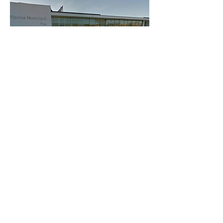
Piscine Municipale de Pias
Pias – Portugal
Date
- 2009
Systèmes Aluminium Coulissant et à
Frappe –
NAVARRA
Systèmes Façades -
NAVARRA
Garde-Corps en Fer